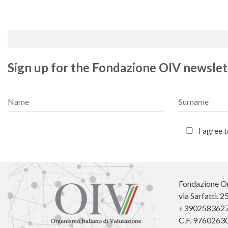
Sign up for the Fondazione OIV newslet
I agree 
Fondazione Or
via Sarfatti. 
+390258362
C.F. 9760263