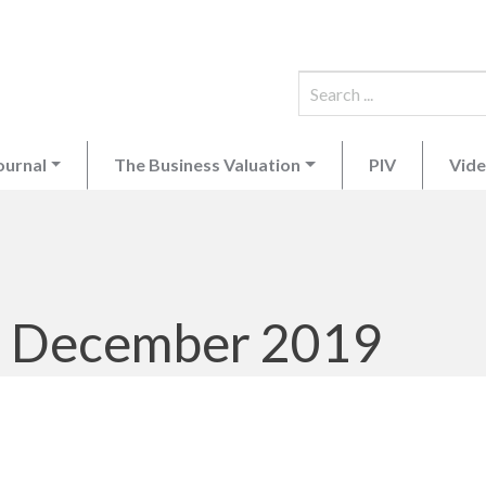
ournal
The Business Valuation
PIV
Vid
, December 2019