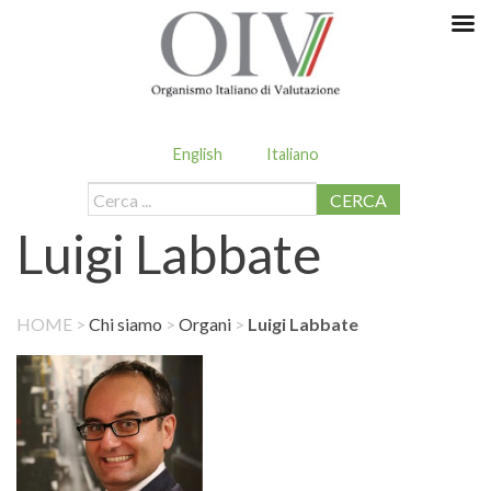
English
Italiano
CERCA
Luigi Labbate
HOME
>
Chi siamo
>
Organi
>
Luigi Labbate